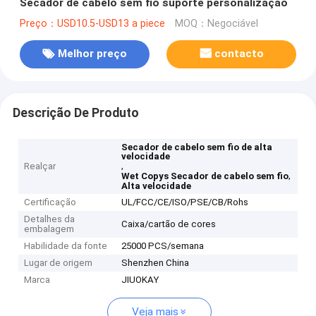
Secador de cabelo sem fio suporte personalização
Preço：USD10.5-USD13 a piece
MOQ：Negociável
Melhor preço
contacto
Descrição De Produto
Secador de cabelo sem fio de alta
velocidade
,
Realçar
,
Wet Copys Secador de cabelo sem fio
Alta velocidade
Certificação
UL/FCC/CE/ISO/PSE/CB/Rohs
Detalhes da
Caixa/cartão de cores
embalagem
Habilidade da fonte
25000 PCS/semana
Lugar de origem
Shenzhen China
Marca
JIUOKAY
Veja mais