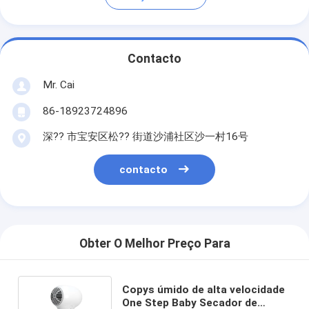
Contacto
Mr. Cai
86-18923724896
深?? 市宝安区松?? 街道沙浦社区沙一村16号
contacto
Obter O Melhor Preço Para
Copys úmido de alta velocidade
One Step Baby Secador de