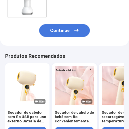
cabelo sem fio suporte
personalização
Continue
Produtos Recomendados
Secador de cabelo
Secador de cabelo de
Secador de ca
sem fio USB para uso
bebê sem fio
recarregável d
externo Bateria de
convenientemente
temperatura
viagem Mini Secador
concebido com base
constante co