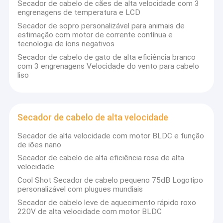
Secador de cabelo de cães de alta velocidade com 3
engrenagens de temperatura e LCD
Secador de sopro personalizável para animais de
estimação com motor de corrente contínua e
tecnologia de íons negativos
Secador de cabelo de gato de alta eficiência branco
com 3 engrenagens Velocidade do vento para cabelo
liso
Secador de cabelo de alta velocidade
Secador de alta velocidade com motor BLDC e função
de iões nano
Secador de cabelo de alta eficiência rosa de alta
Para casa
velocidade
A XingDa Circuits Technology Co., Ltd foi fundada em 2011, com
Cool Shot Secador de cabelo pequeno 75dB Logotipo
foco no desenvolvimento e produção de pequenos aparelhos
Produtos
personalizável com plugues mundiais
domésticos,Os principais produtos incluem os aparelhos de
Secador de cabelo leve de aquecimento rápido roxo
beleza domésticos e muitas outras ferramentas de penteado,
Sobre nós
220V de alta velocidade com motor BLDC
como secador de cabelo, alisador de cabelo e enrolador.
Temos um sistema completo de P & D - sistema de produção,