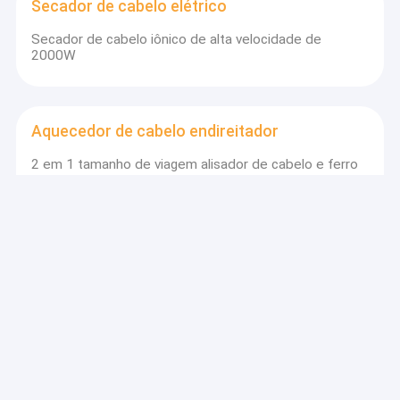
Secador de cabelo elétrico
Secador de cabelo iônico de alta velocidade de
2000W
Aquecedor de cabelo endireitador
2 em 1 tamanho de viagem alisador de cabelo e ferro
de rizar com bloqueio seguro e temperatura ajustável
Encrespador de cabelo elétrico
Rolamentos de cabelo aquecidos de placa cerâmica
roxa de alta velocidade com tampões em todo o
mundo
escova de ar quente