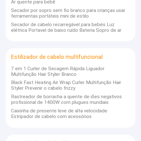
Ar quente para bebê
escova de ar quente
Secador por sopro sem fio branco para crianças usar
ferramentas portáteis mini de estilo
pente quente elétrico
Secador de cabelo recarregável para bebés Luz
elétrica Portavel de baixo ruído Bateria Sopro de ar
Secador de cabelo do animal de estimação
Secador de cabelo de alta velocidade
Estilizador de cabelo multifuncional
Secador de cabelo dobrável
7 em 1 Curler de Secagem Rápida Liguador
Secador de cabelo sem fio
Multifunção Hair Styler Branco
Black Fast Heating Air Wrap Curler Multifunção Hair
Estilizador de cabelo multifuncional
Styler Prevenir o cabelo frizzy
Rastreador de borracha a quente de iões negativos
profissional de 1400W com plugues mundiais
Caixinha de presente leve de alta velocidade
Estripador de cabelo com acessórios