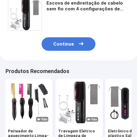
Escova de endireitação de cabelo
sem fio com 4 configurações de
temperatura PD20W de
carregamento rápido Design de
aquecimento rápido anti-
escaldamento
Continue
Produtos Recomendados
Peiteador de
Travagem Elétrico
Eletrônico de
aquecimento Limpa-
de Limpeza de
plástico Salão