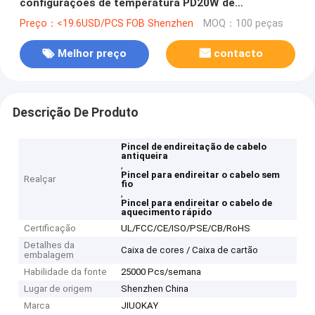
configurações de temperatura PD20W de
carregamento rápido Design de aquecimento rápido
Preço：<19.6USD/PCS FOB Shenzhen
MOQ：100 peças
anti-escaldamento
Melhor preço
contacto
Descrição De Produto
Pincel de endireitação de cabelo
antiqueira
,
Pincel para endireitar o cabelo sem
Realçar
fio
,
Pincel para endireitar o cabelo de
aquecimento rápido
Certificação
UL/FCC/CE/ISO/PSE/CB/RoHS
Detalhes da
Caixa de cores / Caixa de cartão
embalagem
Habilidade da fonte
25000 Pcs/semana
Lugar de origem
Shenzhen China
Marca
JIUOKAY