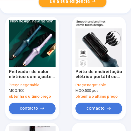
Dê a sua exigência
Peiteador de calor
Peito de endireitação
elétrico com ajuste
elétrico portátil com
de temperatura com
30W de potência 30
Preço:
negotiable
Preço:
negotiable
cabo giratório de 360
segundos tempo de
MOQ:
100
MOQ:
500 pcs
graus em ABS PTC
aquecimento
roxo
obtenha o ultimo preço
obtenha o ultimo preço
contacto
contacto