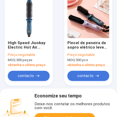
High Speed Jiuokay
Pincel de peneira de
Electric Hot Air
sopro elétrico leve
Comb Brush
com 3 ajustes de
Preço:
negotiable
Preço:
negotiable
Moderno Secador de
calor e cabo
MOQ:
300 peças
MOQ:
500 pcs
cabelo de viagem
giratório
obtenha o ultimo preço
obtenha o ultimo preço
contacto
contacto
Economize seu tempo
Deixe-nos contatar os melhores produtos
com você.