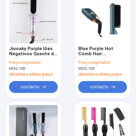
Jiuoaky Purple Iões
Blue Purple Hot
Negativos Quente de
Comb Hair
Peiteamento
Straightener para
Preço:
negotiable
Preço:
negotiable
Liguador Com
Mulheres com 3
MOQ:
100
MOQ:
100
Construído em
Temps 20s de
Acessórios de
aquecimento rápido
obtenha o ultimo preço
obtenha o ultimo preço
Peiteamento
contacto
contacto
Para casa
Produtos
Sobre nós