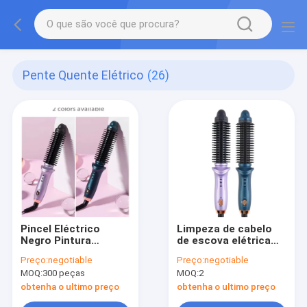
Pente Quente Elétrico
(26)
Pincel Eléctrico
Limpeza de cabelo
Negro Pintura
de escova elétrica
Quente PTC Ondas
ajustável Limpeza de
Preço:
negotiable
Preço:
negotiable
de Aquecimento
aquecimento
MOQ:
300 peças
MOQ:
2
Estilização Rápida
cerâmica PTC
Ferro de Curling
obtenha o ultimo preço
obtenha o ultimo preço