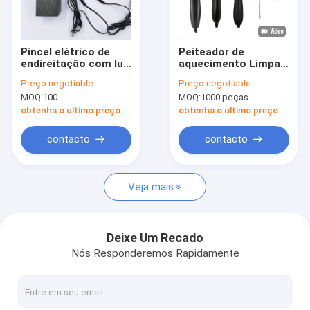
Visita à fábrica
Controle de qualidade
Pincel elétrico de
Peiteador de
endireitação com luz
aquecimento Limpa-
Contacte-nos
para cabelo natural
cabeça Peiteadores
Preço:
negotiable
Preço:
negotiable
brilhante
de calor Peiteadores
MOQ:
100
MOQ:
1000 peças
cerâmicos
Notícias
multifuncionais de
obtenha o ultimo preço
obtenha o ultimo preço
cobre Peiteador de
aquecimento elétrico
Casos
contacto
contacto
Solicite um orçamento
Veja mais
Secador de cabelo elétrico
Deixe Um Recado
Nós Responderemos Rapidamente
Aquecedor de cabelo endireitador
Encrespador de cabelo elétrico