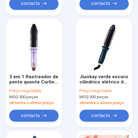
contacto
contacto
3 em 1 Rastreador de
Jiuokay verde escuro
pente quente Curling
cilíndrico elétrico de
Ferro Ferramentas
pentea quente para
Preço:
negotiable
Preço:
negotiable
profissionais de
endireitar o cabelo
MOQ:
300 peças
MOQ:
300 peças
penteado
Ferramentas de
obtenha o ultimo preço
obtenha o ultimo preço
penteado de fixação
rápida
contacto
contacto