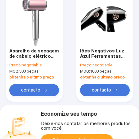
Aparelho de secagem
Iões Negativos Luz
de cabelo elétrico
Azul Ferramentas
portátil de íons
Quentes Poderosas
Preço:
negotiable
Preço:
negotiable
negativos 1500W
Secador de Cabelos
MOQ:
300 peças
MOQ:
1000 peças
para casa
Vento Forte Para
Salões
obtenha o ultimo preço
obtenha o ultimo preço
contacto
contacto
Economize seu tempo
Deixe-nos contatar os melhores produtos
com você.