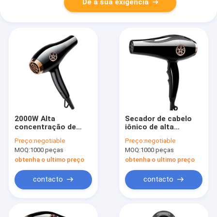
Dê a sua exigência
2000W Alta
Secador de cabelo
concentração de
iônico de alta
íons negativos
velocidade de 2000W
Preço:
negotiable
Preço:
negotiable
secador de cabelo de
MOQ:
1000 peças
MOQ:
1000 peças
sopro Salões
profissionais
obtenha o ultimo preço
obtenha o ultimo preço
contacto
contacto