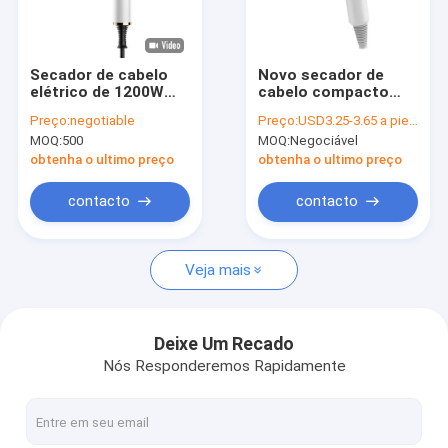
Visita à fábrica
Controle de qualidade
Secador de cabelo
Novo secador de
elétrico de 1200W
cabelo compacto
Contacte-nos
para uso em hotéis
sem escova de ar
Preço:
negotiable
Preço:
USD3.25-3.65 a piece
em viagem
quente Economiza
MOQ:
500
MOQ:
Negociável
energia
Notícias
obtenha o ultimo preço
obtenha o ultimo preço
Casos
contacto
contacto
Solicite um orçamento
Veja mais
Secador de cabelo elétrico
Deixe Um Recado
Nós Responderemos Rapidamente
Aquecedor de cabelo endireitador
Encrespador de cabelo elétrico