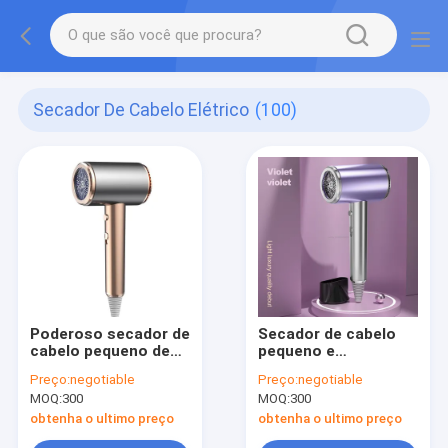
Secador De Cabelo Elétrico
(100)
Poderoso secador de
Secador de cabelo
cabelo pequeno de
pequeno e
1500W com 2
profissional rosa
Preço:
negotiable
Preço:
negotiable
configurações de
com opções de
MOQ:
300
MOQ:
300
velocidade em todo
enchufe
o mundo
UE/EUA/ALCI/AU/UK/JP
obtenha o ultimo preço
obtenha o ultimo preço