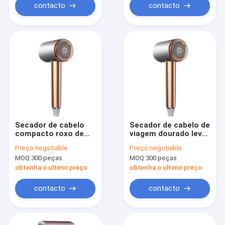
contacto
contacto
Secador de cabelo
Secador de cabelo de
compacto roxo de
viagem dourado leve
1500W com 2
com 2 ajustes de
Preço:
negotiable
Preço:
negotiable
velocidades e 3
velocidade para
MOQ:
300 peças
MOQ:
300 peças
ajustes de calor para
secagem rápida
viagens
obtenha o ultimo preço
obtenha o ultimo preço
contacto
contacto