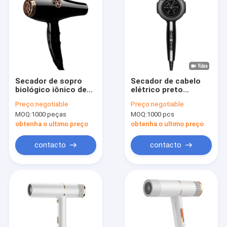
Secador de sopro
Secador de cabelo
biológico iônico de
elétrico preto
secagem rápida de
tradicional de alta
Preço:
negotiable
Preço:
negotiable
luz azul com 3
eficiência
MOQ:
1000 peças
MOQ:
1000 pcs
velocidades de
temperatura
obtenha o ultimo preço
obtenha o ultimo preço
contacto
contacto
Para casa
Produtos
Sobre nós