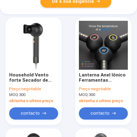
Dê a sua exigência
Household Vento
Lanterna Anel Iônico
forte Secador de
Ferramentas
cabelo de alta
Quentes Secador de
Preço:
negotiable
Preço:
negotiable
velocidade Economia
cabelo 110000RPM A
MOQ:
300
MOQ:
300
de energia
poupança de energia
Secador de crianças
obtenha o ultimo preço
obtenha o ultimo preço
contacto
contacto