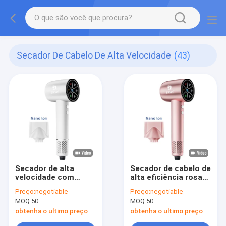
Secador De Cabelo De Alta Velocidade
(43)
Secador de alta
Secador de cabelo de
velocidade com
alta eficiência rosa
motor BLDC e
de alta velocidade
Preço:
negotiable
Preço:
negotiable
função de iões nano
MOQ:
50
MOQ:
50
obtenha o ultimo preço
obtenha o ultimo preço