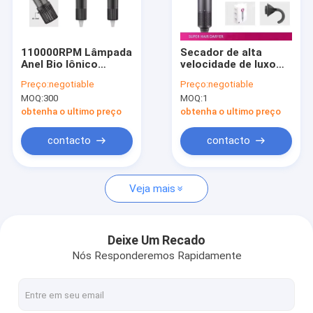
Visita à fábrica
Controle de qualidade
110000RPM Lâmpada
Secador de alta
Anel Bio Iônico
velocidade de luxo
Contacte-nos
secador de sopro
personalizável com 3
Preço:
negotiable
Preço:
negotiable
Máquina de
configurações de
MOQ:
300
MOQ:
1
temperatura
velocidade para
Notícias
constante
presentes
obtenha o ultimo preço
obtenha o ultimo preço
domésticos e de
viagem
Casos
contacto
contacto
Solicite um orçamento
Veja mais
Secador de cabelo elétrico
Deixe Um Recado
Nós Responderemos Rapidamente
Aquecedor de cabelo endireitador
Encrespador de cabelo elétrico