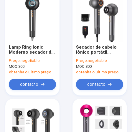
Lamp Ring Ionic
Secador de cabelo
Moderno secador de
iônico portátil
cabelo 110000RPM
Ajustável de
Preço:
negotiable
Preço:
negotiable
de alta eficiência
temperatura
MOQ:
300
MOQ:
300
Mulheres
inteligente para
dormitório em casa
obtenha o ultimo preço
obtenha o ultimo preço
contacto
contacto
Para casa
Produtos
Sobre nós