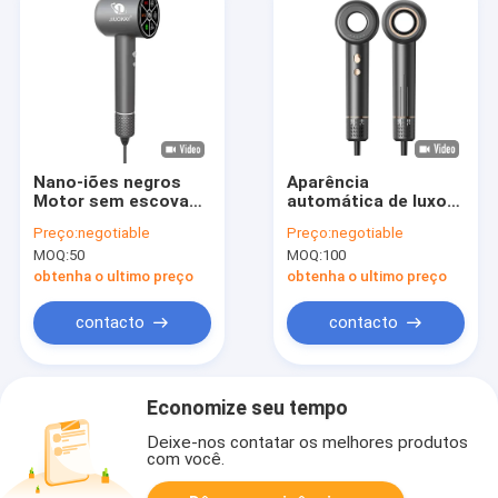
Nano-iões negros
Aparência
Motor sem escova
automática de luxo
de alta velocidade
ABS azul secador de
Preço:
negotiable
Preço:
negotiable
Secador de cabelo
cabelo de alta
MOQ:
50
MOQ:
100
compacto Secador
velocidade LOGO
rápido
Personalização
obtenha o ultimo preço
obtenha o ultimo preço
contacto
contacto
Economize seu tempo
Deixe-nos contatar os melhores produtos
com você.