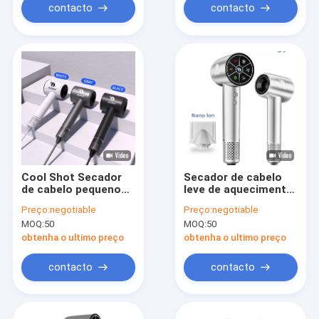
contacto
contacto
Cool Shot Secador
Secador de cabelo
de cabelo pequeno
leve de aquecimento
75dB Logotipo
rápido roxo 220V de
Preço:
negotiable
Preço:
negotiable
personalizável com
alta velocidade com
MOQ:
50
MOQ:
50
plugues mundiais
motor BLDC
obtenha o ultimo preço
obtenha o ultimo preço
contacto
contacto