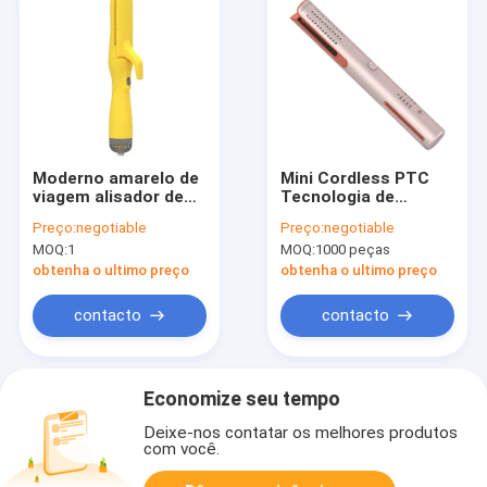
Moderno amarelo de
Mini Cordless PTC
viagem alisador de
Tecnologia de
cabelo Styler Fluxo
aquecimento
Preço:
negotiable
Preço:
negotiable
de ar secador de
Limpador de cabelo
MOQ:
1
MOQ:
1000 peças
sopro iônico
portátil para o
exterior
obtenha o ultimo preço
obtenha o ultimo preço
contacto
contacto
Economize seu tempo
Deixe-nos contatar os melhores produtos
com você.