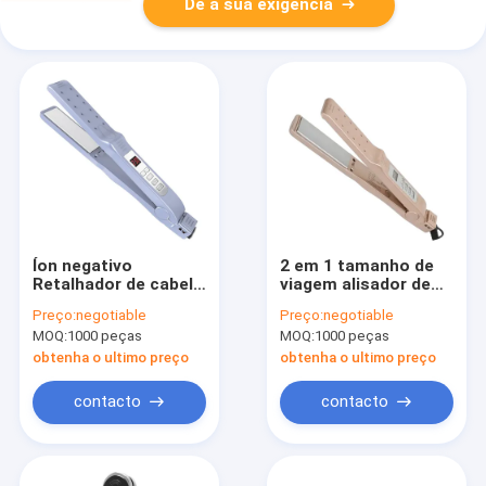
Dê a sua exigência
Íon negativo
2 em 1 tamanho de
Retalhador de cabelo
viagem alisador de
pequeno Uso seco e
cabelo e ferro de
Preço:
negotiable
Preço:
negotiable
molhado Nano placa
rizar com bloqueio
MOQ:
1000 peças
MOQ:
1000 peças
de titânio PTC
seguro e
temperatura
obtenha o ultimo preço
obtenha o ultimo preço
ajustável
contacto
contacto