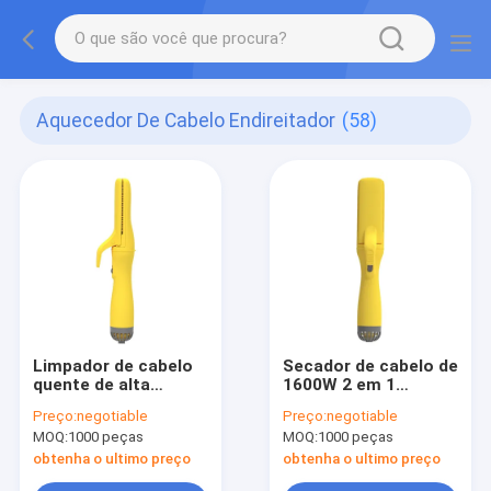
Aquecedor De Cabelo Endireitador
(58)
Limpador de cabelo
Secador de cabelo de
quente de alta
1600W 2 em 1
velocidade com 3
ferramenta de salão
Preço:
negotiable
Preço:
negotiable
configurações de
profissional
MOQ:
1000 peças
MOQ:
1000 peças
velocidade e várias
opções de plugue
obtenha o ultimo preço
obtenha o ultimo preço