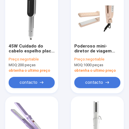
45W Cuidado do
Poderoso mini-
cabelo espelho placa
diretor de viagem
de titânio tamanho
com iões negativos e
Preço:
negotiable
Preço:
negotiable
de viagem alisador
temperatura
MOQ:
200 peças
MOQ:
1000 peças
com aquecimento
ajustável
rápido
obtenha o ultimo preço
obtenha o ultimo preço
contacto
contacto
Para casa
Produtos
Sobre nós