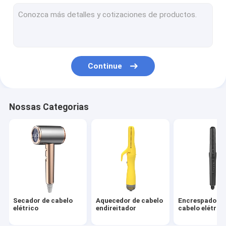
escova de ar quente
pente quente elétrico
Secador de cabelo do animal de estimação
Continue
Secador de cabelo de alta velocidade
Secador de cabelo dobrável
Nossas Categorias
Secador de cabelo sem fio
Estilizador de cabelo multifuncional
Secador de cabelo
Aquecedor de cabelo
Encrespador d
elétrico
endireitador
cabelo elétric