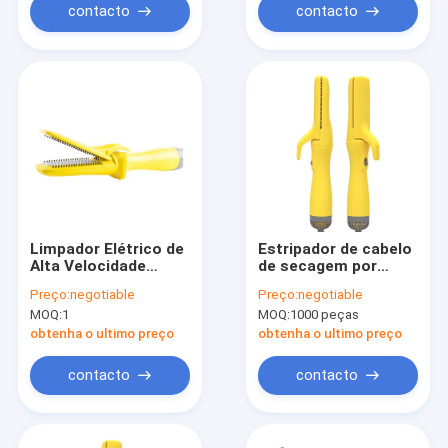
contacto
contacto
Limpador Elétrico de
Estripador de cabelo
Alta Velocidade
de secagem por
Aparência de Luxo
sopro com logotipo
Preço:
negotiable
Preço:
negotiable
para Casa ou Viagem
personalizável para
MOQ:
1
MOQ:
1000 peças
uso doméstico
obtenha o ultimo preço
obtenha o ultimo preço
contacto
contacto