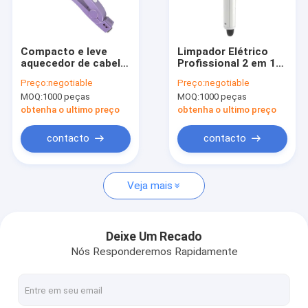
Visita à fábrica
Controle de qualidade
Compacto e leve
Limpador Elétrico
aquecedor de cabelo
Profissional 2 em 1
Contacte-nos
para fácil
Ferro de Curling
Preço:
negotiable
Preço:
negotiable
armazenamento e
Automático de Fluxo
MOQ:
1000 peças
MOQ:
1000 peças
viagem
de Ar
Notícias
obtenha o ultimo preço
obtenha o ultimo preço
Casos
contacto
contacto
Solicite um orçamento
Veja mais
Secador de cabelo elétrico
Deixe Um Recado
Nós Responderemos Rapidamente
Aquecedor de cabelo endireitador
Encrespador de cabelo elétrico