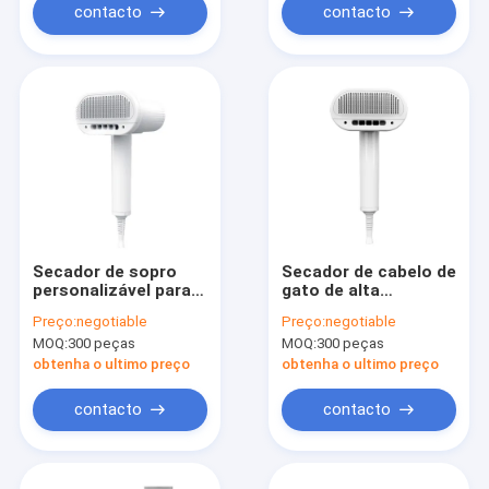
vento
contacto
contacto
Secador de sopro
Secador de cabelo de
personalizável para
gato de alta
animais de
eficiência branco
Preço:
negotiable
Preço:
negotiable
estimação com
com 3 engrenagens
MOQ:
300 peças
MOQ:
300 peças
motor de corrente
Velocidade do vento
contínua e
para cabelo liso
obtenha o ultimo preço
obtenha o ultimo preço
tecnologia de íons
negativos
contacto
contacto