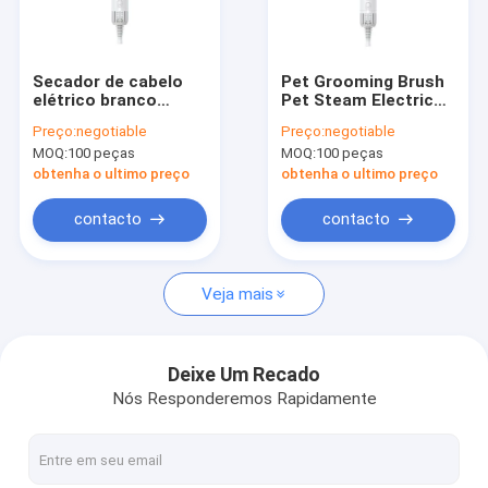
Visita à fábrica
Controle de qualidade
Secador de cabelo
Pet Grooming Brush
elétrico branco
Pet Steam Electric
Contacte-nos
Secador de cabelo de
Blow Dryer
Preço:
negotiable
Preço:
negotiable
animais de
Profissional de auto-
MOQ:
100 peças
MOQ:
100 peças
estimação portátil
limpeza
Notícias
de infravermelho
obtenha o ultimo preço
obtenha o ultimo preço
Força de cabelo de
cão
Casos
contacto
contacto
Solicite um orçamento
Veja mais
Secador de cabelo elétrico
Deixe Um Recado
Nós Responderemos Rapidamente
Aquecedor de cabelo endireitador
Encrespador de cabelo elétrico