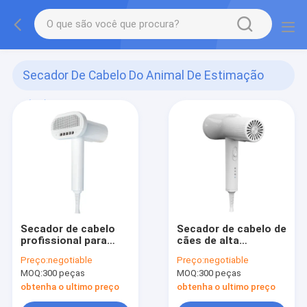
Secador De Cabelo Do Animal De Estimação
(24)
Secador de cabelo
Secador de cabelo de
profissional para
cães de alta
animais de
velocidade com 3
Preço:
negotiable
Preço:
negotiable
estimação com 3
engrenagens de
MOQ:
300 peças
MOQ:
300 peças
marchas de ajuste de
temperatura e LCD
velocidade e
obtenha o ultimo preço
obtenha o ultimo preço
temperatura do