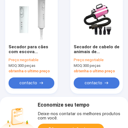
Secador para cães
Secador de cabelo de
com escova
animais de
substituível para
estimação de alta
Preço:
negotiable
Preço:
negotiable
cães pequenos e
velocidade de 3800W
MOQ:
300 peças
MOQ:
300 peças
médios Gatos
com 4 bicos de ar e
controle de
obtenha o ultimo preço
obtenha o ultimo preço
temperatura
inteligente NTC
contacto
contacto
Economize seu tempo
Deixe-nos contatar os melhores produtos
com você.