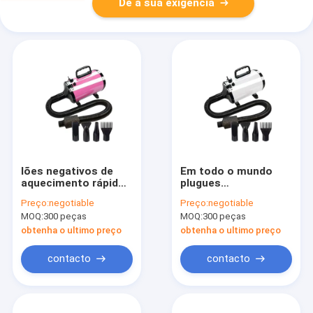
Dê a sua exigência
Iões negativos de
Em todo o mundo
aquecimento rápido
plugues
NTC Secador de
personalizável 240V
Preço:
negotiable
Preço:
negotiable
cabelo para cães
voltagem Pet blow
MOQ:
300 peças
MOQ:
300 peças
com bocal de
dryer com alta
concentrador
velocidade do vento
obtenha o ultimo preço
obtenha o ultimo preço
contacto
contacto