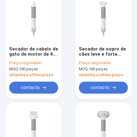
Secador de cabelo de
Secador de sopro de
gato de motor de 4
cães leve e forte
bocales portátil de
para a prevenção do
Preço:
negotiable
Preço:
negotiable
baixo ruído
cabelo frizzy
MOQ:
100 peças
MOQ:
100 peças
Multifuncional
obtenha o ultimo preço
obtenha o ultimo preço
contacto
contacto
Para casa
Produtos
Sobre nós