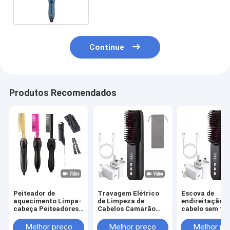
Continue
Produtos Recomendados
Peiteador de
Travagem Elétrico
Escova de
aquecimento Limpa-
de Limpeza de
endireitação d
cabeça Peiteadores
Cabelos Camarão
cabelo sem fio
de calor Peiteadores
com USB
configurações
cerâmicos
recarregável e 6 pés
temperatura 
Melhor preço
Melhor preço
Melhor pr