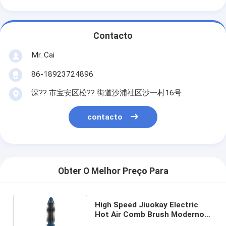
Contacto
Mr. Cai
86-18923724896
深?? 市宝安区松?? 街道沙浦社区沙一村16号
contacto
Obter O Melhor Preço Para
High Speed Jiuokay Electric
Hot Air Comb Brush Moderno
Secador de cabelo de viagem