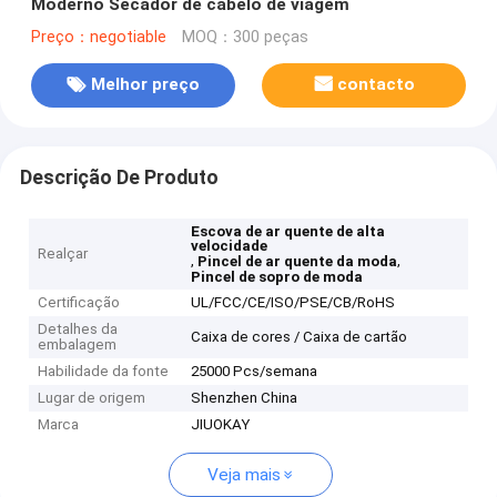
Moderno Secador de cabelo de viagem
Preço：negotiable
MOQ：300 peças
Melhor preço
contacto
Descrição De Produto
Escova de ar quente de alta
velocidade
Realçar
,
,
Pincel de ar quente da moda
Pincel de sopro de moda
Certificação
UL/FCC/CE/ISO/PSE/CB/RoHS
Detalhes da
Caixa de cores / Caixa de cartão
embalagem
Habilidade da fonte
25000 Pcs/semana
Lugar de origem
Shenzhen China
Marca
JIUOKAY
Veja mais