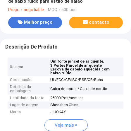
de baixo ruído para estilo de salão
Preço：negotiable
MOQ：500 pcs
Melhor preço
contacto
Descrição De Produto
,
Um forte pincel de ar quente
,
3 Peites Pincel de ar quente
Realçar
Escova de cabelo aquecida com
baixo ruído
Certificação
UL/FCC/CE/ISO/PSE/CB/Rohs
Detalhes da
Caixa de cores / Caixa de cartão
embalagem
Habilidade da fonte
25000 Pcs/semana
Lugar de origem
Shenzhen China
Marca
JIUOKAY
Veja mais