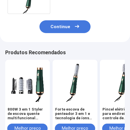
Continue
Produtos Recomendados
800W 3 em 1 Styler
Forte escova de
Pincel elétrico
de escova quente
penteador 3 em 1 e
para endireita
multifuncional
tecnologia de íons
controle de
Redução de ruído
azuis para cabelos
temperatura
Secagem rápida
sem frizz
inteligente
Melhor preço
Melhor preço
Melhor pr