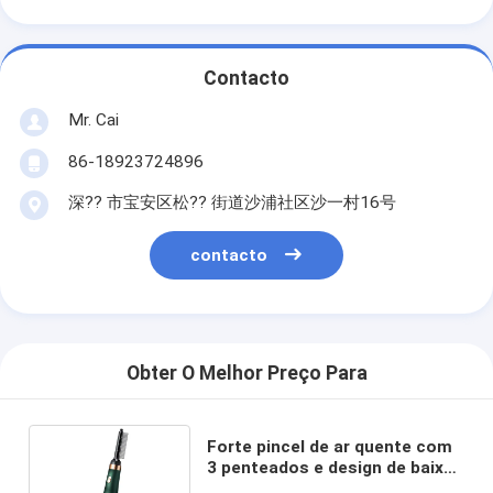
Contacto
Mr. Cai
86-18923724896
深?? 市宝安区松?? 街道沙浦社区沙一村16号
contacto
Obter O Melhor Preço Para
Forte pincel de ar quente com
3 penteados e design de baixo
ruído para estilo de salão