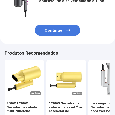
dobrável de alta velocidade difusor
de íons negativos soprador secador
de cabelo para equipamentos de
salão
Continue
Produtos Recomendados
800W 1200W
1200W Secador de
Iões negativos
Secador de cabelo
cabelo dobrável Óleo
Secador de ca
multifuncional
essencial de
dobrável Portá
dobrável com
cuidados com o
Household Tra