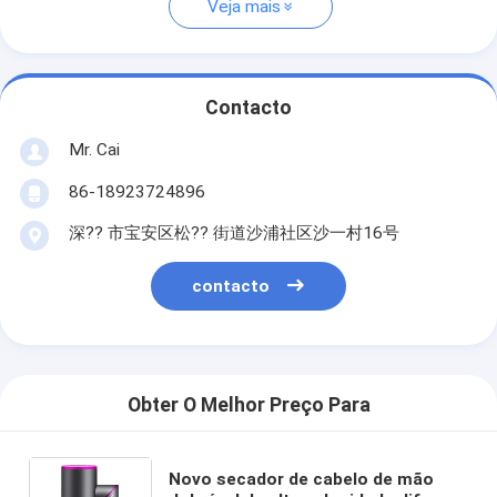
Veja mais
Contacto
Mr. Cai
86-18923724896
深?? 市宝安区松?? 街道沙浦社区沙一村16号
contacto
Obter O Melhor Preço Para
Novo secador de cabelo de mão