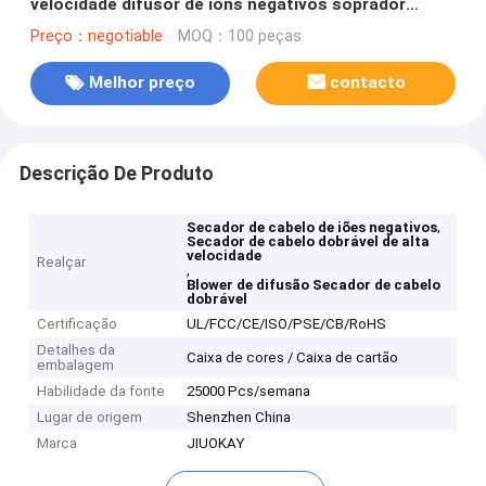
velocidade difusor de íons negativos soprador
secador de cabelo para equipamentos de salão
Preço：negotiable
MOQ：100 peças
Melhor preço
contacto
Descrição De Produto
,
Secador de cabelo de iões negativos
Secador de cabelo dobrável de alta
velocidade
Realçar
,
Blower de difusão Secador de cabelo
dobrável
Certificação
UL/FCC/CE/ISO/PSE/CB/RoHS
Detalhes da
Caixa de cores / Caixa de cartão
embalagem
Habilidade da fonte
25000 Pcs/semana
Lugar de origem
Shenzhen China
Marca
JIUOKAY