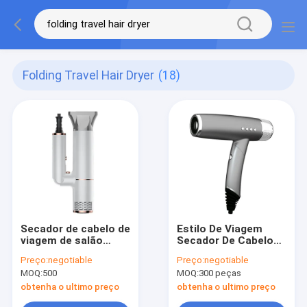
Folding Travel Hair Dryer
(18)
Secador de cabelo de
Estilo De Viagem
viagem de salão
Secador De Cabelos
profissional dobrável
Blower Iônico
Preço:
negotiable
Preço:
negotiable
multifuncional com
Concentrador BLDC
MOQ:
500
MOQ:
300 peças
plugues mundiais
Motor Para Casa
obtenha o ultimo preço
obtenha o ultimo preço