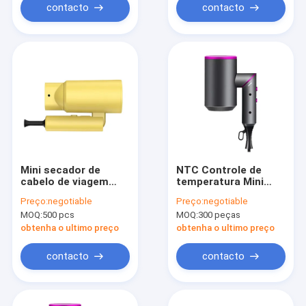
contacto
contacto
Mini secador de
NTC Controle de
cabelo de viagem
temperatura Mini
dobrável com íons
secador de cabelo de
Preço:
negotiable
Preço:
negotiable
negativos e design
viagem Previnir
MOQ:
500 pcs
MOQ:
300 peças
compacto para fácil
cabelo frizzy com
armazenamento
acessórios
obtenha o ultimo preço
obtenha o ultimo preço
contacto
contacto