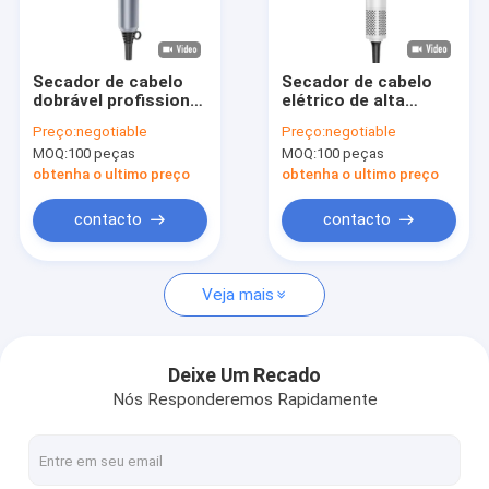
Visita à fábrica
Controle de qualidade
Secador de cabelo
Secador de cabelo
dobrável profissional
elétrico de alta
Contacte-nos
Vento forte Super
velocidade de 2400W
Preço:
negotiable
Preço:
negotiable
Iônico 2400W Íon
com íons negativos
MOQ:
100 peças
MOQ:
100 peças
negativo com difusor
LED Display Digital
Notícias
Baixo ruído
obtenha o ultimo preço
obtenha o ultimo preço
Casos
contacto
contacto
Solicite um orçamento
Veja mais
Secador de cabelo elétrico
Deixe Um Recado
Nós Responderemos Rapidamente
Aquecedor de cabelo endireitador
Encrespador de cabelo elétrico