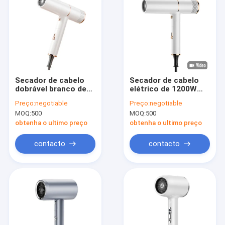
Secador de cabelo
Secador de cabelo
dobrável branco de
elétrico de 1200W
dupla velocidade
para uso em hotéis
Preço:
negotiable
Preço:
negotiable
com 3 configurações
em viagem
MOQ:
500
MOQ:
500
de calor e recurso de
dobragem
obtenha o ultimo preço
obtenha o ultimo preço
contacto
contacto
Para casa
Produtos
Sobre nós