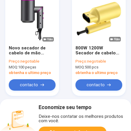
Novo secador de
800W 1200W
cabelo de mão
Secador de cabelo
dobrável de alta
multifuncional
Preço:
negotiable
Preço:
negotiable
velocidade difusor de
dobrável com
MOQ:
100 peças
MOQ:
500 pcs
íons negativos
Essência de óleo
soprador secador de
bico Cuidados com o
obtenha o ultimo preço
obtenha o ultimo preço
cabelo para
cabelo Baixo ruído
equipamentos de
contacto
contacto
salão
Economize seu tempo
Deixe-nos contatar os melhores produtos
com você.