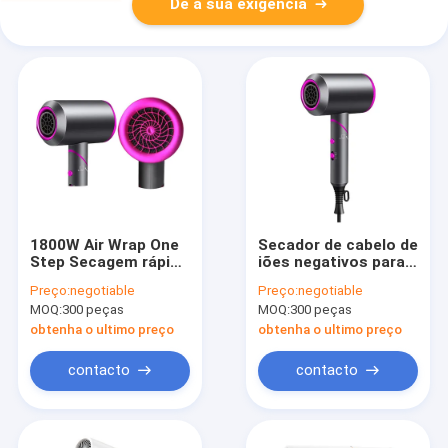
Dê a sua exigência
1800W Air Wrap One
Secador de cabelo de
Step Secagem rápida
iões negativos para
Tamanho de viagem
casa
Preço:
negotiable
Preço:
negotiable
Secador de cabelo
MOQ:
300 peças
MOQ:
300 peças
baixo ruído
silencioso
obtenha o ultimo preço
obtenha o ultimo preço
contacto
contacto