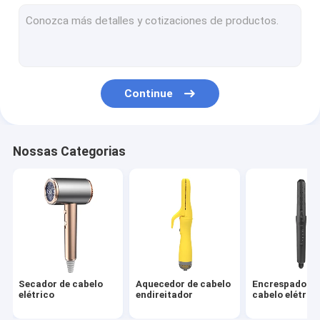
escova de ar quente
pente quente elétrico
Secador de cabelo do animal de estimação
Continue
Secador de cabelo de alta velocidade
Secador de cabelo dobrável
Nossas Categorias
Secador de cabelo sem fio
Estilizador de cabelo multifuncional
Secador de cabelo
Aquecedor de cabelo
Encrespador d
elétrico
endireitador
cabelo elétric