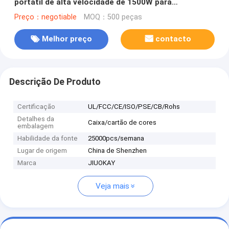
portátil de alta velocidade de 1500W para
profissionais sem fio
Preço：negotiable
MOQ：500 peças
Melhor preço
contacto
Descrição De Produto
Certificação
UL/FCC/CE/ISO/PSE/CB/Rohs
Detalhes da
Caixa/cartão de cores
embalagem
Habilidade da fonte
25000pcs/semana
Lugar de origem
China de Shenzhen
Marca
JIUOKAY
Veja mais