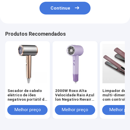
Continue
Produtos Recomendados
Secador de cabelo
2000W Roxo Alta
Limpador de c
elétrico de iões
Velocidade Raio Azul
multi-dimensi
negativos portátil de
Íon Negativo Revair
com controle t
alta velocidade de
Secador de cabelo
tecnologia de
1500W para
Temperatura
aquecimento 
Melhor preço
Melhor preço
Melhor pr
profissionais sem fio
ajustável para uso
doméstico