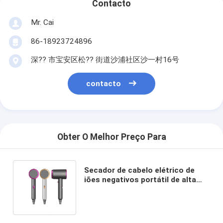
Contacto
Mr. Cai
86-18923724896
深?? 市宝安区松?? 街道沙浦社区沙一村16号
contacto
Obter O Melhor Preço Para
Secador de cabelo elétrico de
iões negativos portátil de alta
velocidade de 1500W para
profissionais sem fio