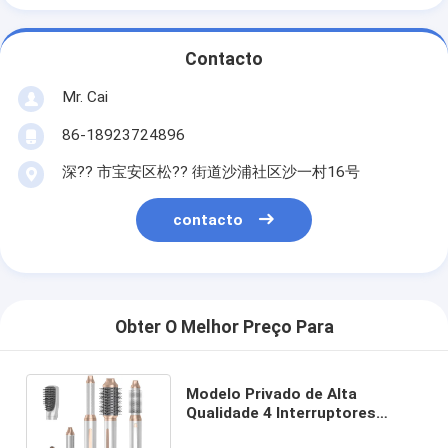
Contacto
Mr. Cai
86-18923724896
深?? 市宝安区松?? 街道沙浦社区沙一村16号
contacto
Obter O Melhor Preço Para
Modelo Privado de Alta
Qualidade 4 Interruptores
Secador de Cabelos Patente