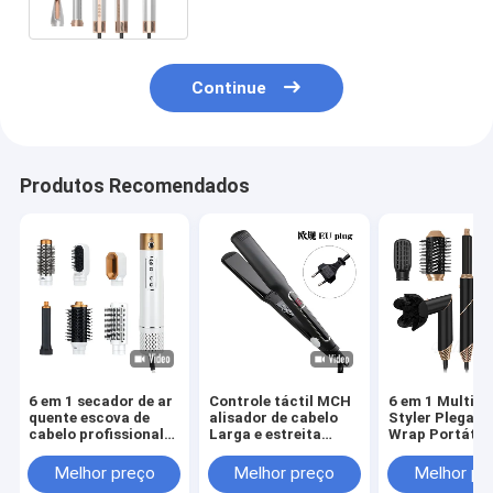
Multi Função Hair Styler
Continue
Produtos Recomendados
6 em 1 secador de ar
Controle táctil MCH
6 em 1 Multi 
quente escova de
alisador de cabelo
Styler Plegavel
cabelo profissional
Larga e estreita
Wrap Portátil
alisador de cabelo
Multi Dimensão LCD
Curling Novo 
escova de cabelo de
Viagem Hot Ai
Melhor preço
Melhor preço
Melhor pr
alta velocidade
Brush Comb