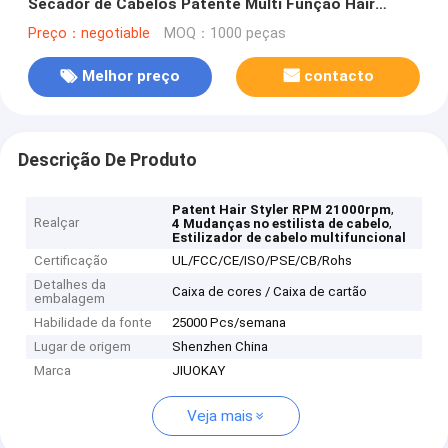
Secador de Cabelos Patente Multi Função Hair
Styler
Preço：negotiable
MOQ：1000 peças
Melhor preço
contacto
Descrição De Produto
,
Patent Hair Styler RPM 21000rpm
Realçar
,
4 Mudanças no estilista de cabelo
Estilizador de cabelo multifuncional
Certificação
UL/FCC/CE/ISO/PSE/CB/Rohs
Detalhes da
Caixa de cores / Caixa de cartão
embalagem
Habilidade da fonte
25000 Pcs/semana
Lugar de origem
Shenzhen China
Marca
JIUOKAY
Veja mais