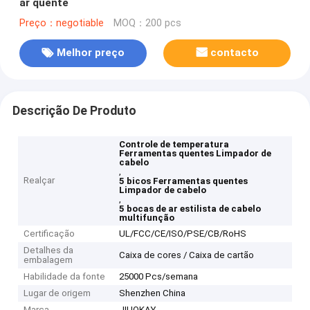
ar quente
Preço：negotiable
MOQ：200 pcs
Melhor preço
contacto
Descrição De Produto
Controle de temperatura
Ferramentas quentes Limpador de
cabelo
,
Realçar
5 bicos Ferramentas quentes
Limpador de cabelo
,
5 bocas de ar estilista de cabelo
multifunção
Certificação
UL/FCC/CE/ISO/PSE/CB/RoHS
Detalhes da
Caixa de cores / Caixa de cartão
embalagem
Habilidade da fonte
25000 Pcs/semana
Lugar de origem
Shenzhen China
Marca
JIUOKAY