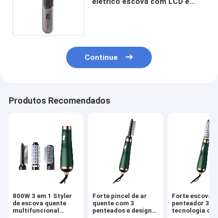
elétrico escova com LCD e
tecnologia de íons negativos
Continue
Produtos Recomendados
800W 3 em 1 Styler
Forte pincel de ar
Forte escova d
de escova quente
quente com 3
penteador 3 em
multifuncional
penteados e design
tecnologia de 
Redução de ruído
de baixo ruído para
azuis para cab