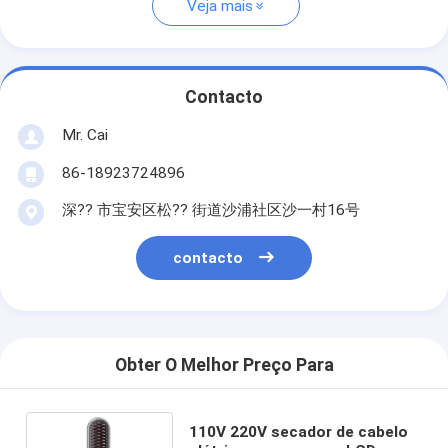
Veja mais
Contacto
Mr. Cai
86-18923724896
深?? 市宝安区松?? 街道沙浦社区沙一村16号
contacto
Obter O Melhor Preço Para
110V 220V secador de cabelo