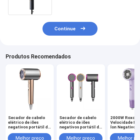
estilos
Continue
Produtos Recomendados
Secador de cabelo
Secador de cabelo
2000W Roxo Al
elétrico de iões
elétrico de iões
Velocidade Rai
negativos portátil de
negativos portátil de
Íon Negativo R
alta velocidade de
alta velocidade de
Secador de ca
1500W para
1500W para
Temperatura
Melhor preço
Melhor preço
Melhor pr