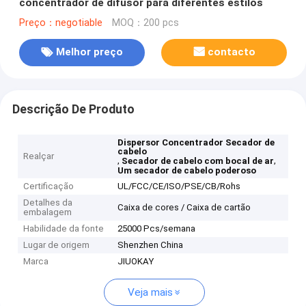
concentrador de difusor para diferentes estilos
Preço：negotiable
MOQ：200 pcs
Melhor preço
contacto
Descrição De Produto
Dispersor Concentrador Secador de
cabelo
Realçar
,
,
Secador de cabelo com bocal de ar
Um secador de cabelo poderoso
Certificação
UL/FCC/CE/ISO/PSE/CB/Rohs
Detalhes da
Caixa de cores / Caixa de cartão
embalagem
Habilidade da fonte
25000 Pcs/semana
Lugar de origem
Shenzhen China
Marca
JIUOKAY
Veja mais