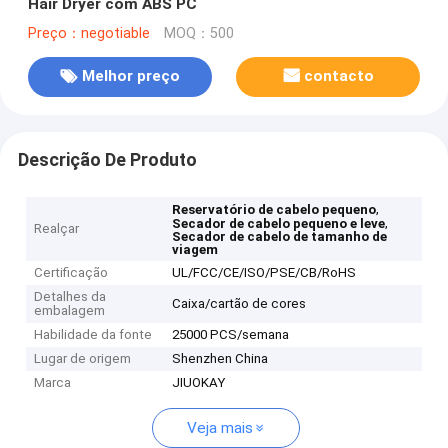
Hair Dryer com ABS PC
Preço：negotiable
MOQ：500
Melhor preço
contacto
Descrição De Produto
,
Reservatório de cabelo pequeno
,
Secador de cabelo pequeno e leve
Realçar
Secador de cabelo de tamanho de
viagem
Certificação
UL/FCC/CE/ISO/PSE/CB/RoHS
Detalhes da
Caixa/cartão de cores
embalagem
Habilidade da fonte
25000 PCS/semana
Lugar de origem
Shenzhen China
Marca
JIUOKAY
Veja mais