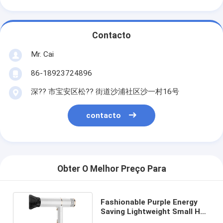
Contacto
Mr. Cai
86-18923724896
深?? 市宝安区松?? 街道沙浦社区沙一村16号
contacto
Obter O Melhor Preço Para
Fashionable Purple Energy
Saving Lightweight Small Hair
Dryer com ABS PC