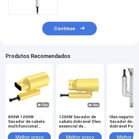
Continue
Produtos Recomendados
800W 1200W
1200W Secador de
Iões negativos
Secador de cabelo
cabelo dobrável Óleo
Secador de ca
multifuncional
essencial de
dobrável Portá
dobrável com
cuidados com o
Household Tra
Essência de óleo bico
cabelo Nova
Blow Secador 
Melhor preço
Melhor preço
Melhor pr