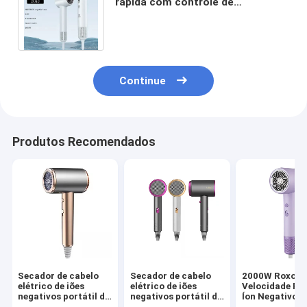
rápida com controle de
temperatura inteligente e
velocidade do vento potente
Continue
Produtos Recomendados
Secador de cabelo
Secador de cabelo
2000W Roxo Al
elétrico de iões
elétrico de iões
Velocidade Rai
negativos portátil de
negativos portátil de
Íon Negativo R
alta velocidade de
alta velocidade de
Secador de ca