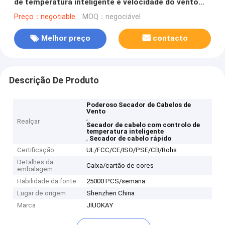
de temperatura inteligente e velocidade do vento
potente
Preço：negotiable
MOQ：negociável
Melhor preço
contacto
Descrição De Produto
Poderoso Secador de Cabelos de
Vento
,
Realçar
Secador de cabelo com controlo de
temperatura inteligente
,
Secador de cabelo rápido
Certificação
UL/FCC/CE/ISO/PSE/CB/Rohs
Detalhes da
Caixa/cartão de cores
embalagem
Habilidade da fonte
25000 PCS/semana
Lugar de origem
Shenzhen China
Marca
JIUOKAY