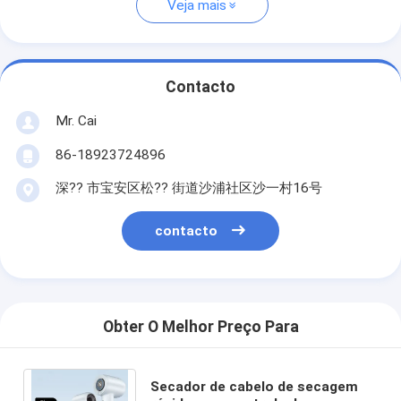
Veja mais
Contacto
Mr. Cai
86-18923724896
深?? 市宝安区松?? 街道沙浦社区沙一村16号
contacto
Obter O Melhor Preço Para
Secador de cabelo de secagem