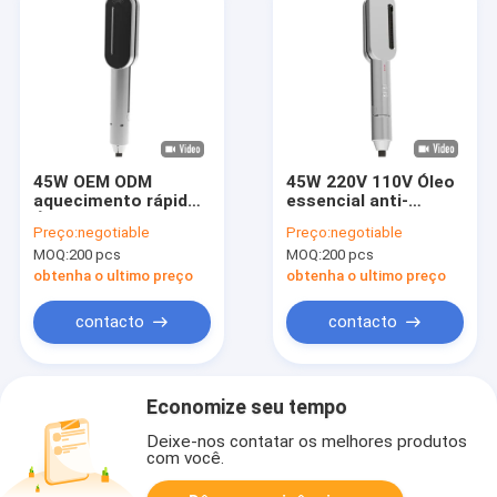
45W OEM ODM
45W 220V 110V Óleo
aquecimento rápido
essencial anti-
Último óleo
queimaduras
Preço:
negotiable
Preço:
negotiable
essencial de cabelo
Profissional de
MOQ:
200 pcs
MOQ:
200 pcs
Revair Tecnologia 3
cuidados com o
em 1 alisador de
cabelo de
obtenha o ultimo preço
obtenha o ultimo preço
cabelo
penteamento para
endireitar o cabelo
contacto
contacto
Economize seu tempo
Deixe-nos contatar os melhores produtos
com você.