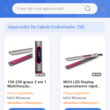
Aquecedor De Cabelo Endireitador
(58)
150-230 graus 2 em 1
MCH LED Display
Multifunção
aquecimento rápido
Profissional
profissional de estilo
Preço:
negotiable
Preço:
negotiable
Cuidados de Cabelos
rápido de alisador de
MOQ:
300 peças
MOQ:
300 peças
Curling Limpação de
cabelo para salões
Cabelos Limpação de
obtenha o ultimo preço
obtenha o ultimo preço
Cabelos