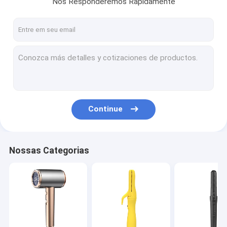
Nós Responderemos Rapidamente
Visita à fábrica
Controle de qualidade
Contacte-nos
Notícias
Casos
Continue
Solicite um orçamento
Nossas Categorias
Secador de cabelo elétrico
Aquecedor de cabelo endireitador
Encrespador de cabelo elétrico