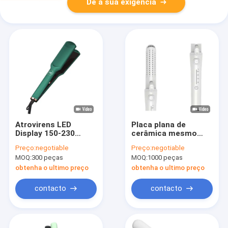
Dê a sua exigência
Atrovirens LED
Placa plana de
Display 150-230
cerâmica mesmo
graus Tecnologia de
aquecimento PTC
Preço:
negotiable
Preço:
negotiable
aquecimento PTC de
aquecedor Ferro com
MOQ:
300 peças
MOQ:
1000 peças
alta temperatura
250 ° F-450 ° F cabelo
Limpador de cabelo
fino grosso
obtenha o ultimo preço
obtenha o ultimo preço
profissional
contacto
contacto